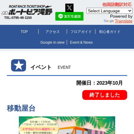
他国語翻訳対応
Powered by
TEL:0795-48-1150
Translate
TOP
アクセス
フロアガイド
初心者ガイド
Google in.view
Event & News
★
イベント
EVENT
開催日：2023年10月
終了しました
移動屋台