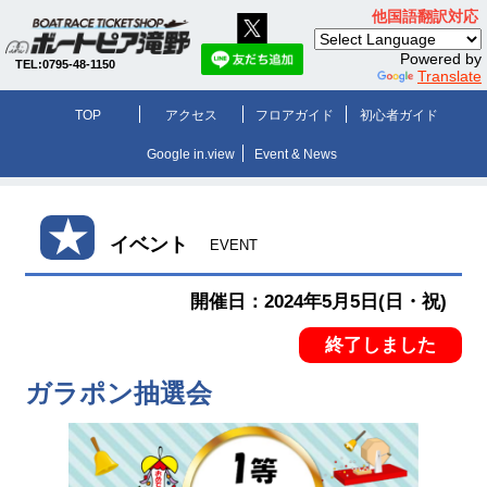
他国語翻訳対応
Powered by
TEL:0795-48-1150
Translate
TOP
アクセス
フロアガイド
初心者ガイド
Google in.view
Event & News
★
イベント
EVENT
開催日：2024年5月5日(日・祝)
終了しました
ガラポン抽選会