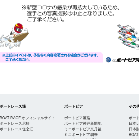
ボートレース場
ボートピア
その
BOAT RACE オフィシャルサイト
ボートピア姫路
ボー
ボートレース尼崎
ボートピア神戸新開地
日本
ボートレース住之江
ミニボートピア京丹後
日本
ミニボートピア朝来
BOA