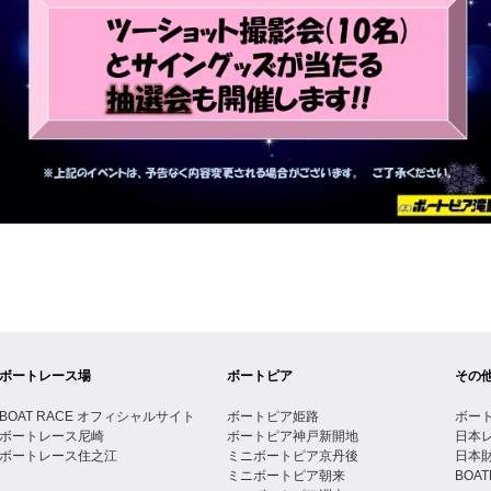
ボートレース場
ボートピア
その
BOAT RACE オフィシャルサイト
ボートピア姫路
ボー
ボートレース尼崎
ボートピア神戸新開地
日本
ボートレース住之江
ミニボートピア京丹後
日本
ミニボートピア朝来
BOA