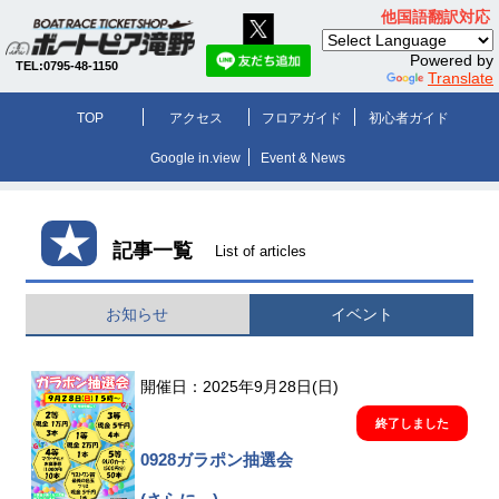
他国語翻訳対応
Powered by
TEL:0795-48-1150
Translate
TOP
アクセス
フロアガイド
初心者ガイド
Google in.view
Event & News
★
記事一覧
List of articles
お知らせ
イベント
開催日：2025年9月28日(日)
終了しました
0928ガラポン抽選会